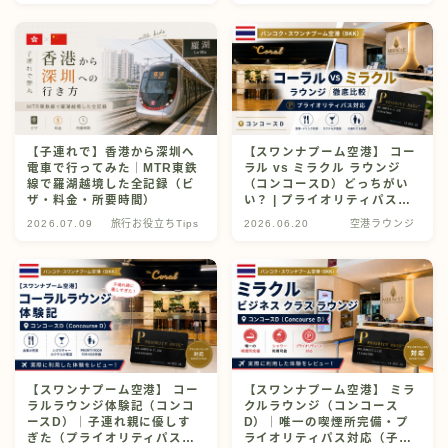
【子連れで】香港から深圳へ
【スワンナプーム空港】 コー
電車で行ってみた｜MTR東鉄
ラル vs ミラクル ラウンジ
線で羅湖越境した全記録（ビ
（コンコースD）どっちがい
ザ・料金・所要時間）
い？ | プライオリティパス対
応
2026.07.09
旅行お役立ちTips
2026.06.20
空港ラウンジ
【スワンナプーム空港】 コー
【スワンナプーム空港】 ミラ
ラルラウンジ体験記（コンコ
クルラウンジ（コンコース
ースD）｜子連れ親に優しす
D）｜唯一の喫煙所完備・プ
ぎた（プライオリティパス対
ライオリティパス対応（子連