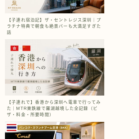
【子連れ宿泊記】ザ・セントレジス深圳｜プ
ラチナ特典で朝食も絶景バーも大満足すぎた
話
【子連れで】香港から深圳へ電車で行ってみ
た｜MTR東鉄線で羅湖越境した全記録（ビ
ザ・料金・所要時間）