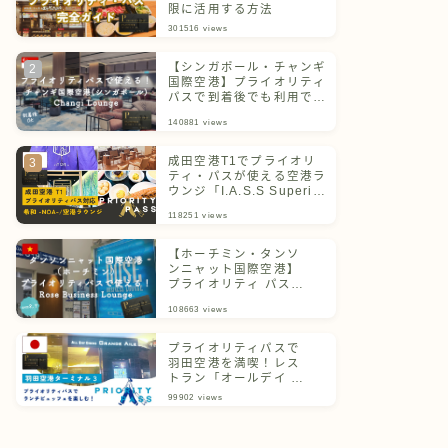
限に活用する方法
301516
views
【シンガポール・チャンギ
国際空港】プライオリティ
パスで到着後でも利用でき
るチャンギラウンジ
140881
views
成田空港T1でプライオリ
ティ・パスが使える空港ラ
ウンジ「I.A.S.S Superior
Lounge 希和 -NOA-」
118251
views
【ホーチミン・タンソ
ンニャット国際空港】
プライオリティ パスで
利用できるラウンジを
108663
views
ご紹介！
プライオリティパスで
羽田空港を満喫！レス
トラン「オールデイ ダ
イニング グランドエー
99902
views
ル」体験記＆ターミナ
ル別一覧