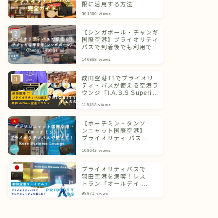
限に活用する方法
301300
views
【シンガポール・チャンギ
国際空港】プライオリティ
パスで到着後でも利用でき
るチャンギラウンジ
140868
views
成田空港T1でプライオリ
ティ・パスが使える空港ラ
ウンジ「I.A.S.S Superior
Lounge 希和 -NOA-」
118188
views
【ホーチミン・タンソ
ンニャット国際空港】
プライオリティ パスで
利用できるラウンジを
108642
views
ご紹介！
プライオリティパスで
羽田空港を満喫！レス
トラン「オールデイ ダ
イニング グランドエー
99871
views
ル」体験記＆ターミナ
ル別一覧