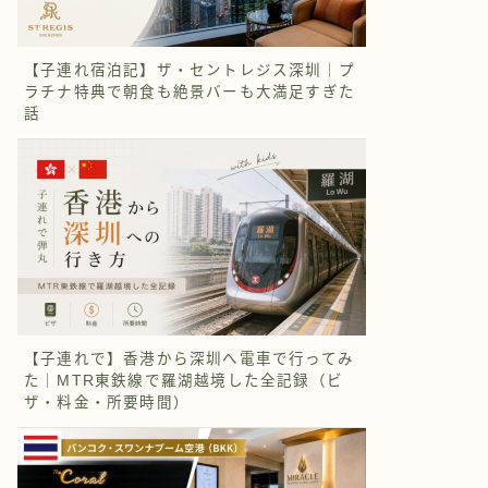
【子連れ宿泊記】ザ・セントレジス深圳｜プ
ラチナ特典で朝食も絶景バーも大満足すぎた
話
【子連れで】香港から深圳へ電車で行ってみ
た｜MTR東鉄線で羅湖越境した全記録（ビ
ザ・料金・所要時間）