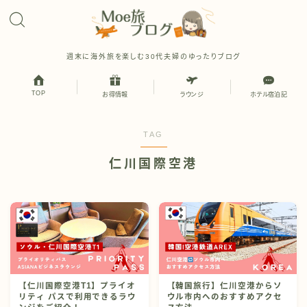
週末に海外旅を楽しむ30代夫婦のゆったりブログ
TOP
お得情報
ラウンジ
ホテル宿泊記
TAG
仁川国際空港
【仁川国際空港T1】プライオ
【韓国旅行】仁川空港からソ
リティ パスで利用できるラウ
ウル市内へのおすすめアクセ