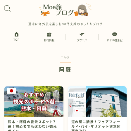
週末に海外旅を楽しむ30代夫婦のゆったりブログ
TOP
お得情報
ラウンジ
ホテル宿泊記
TAG
阿蘇
熊本・阿蘇の絶景スポット7
道の駅に隣接！フェアフィー
選！初心者でも迷わない観光
ルド･バイ･マリオット熊本阿