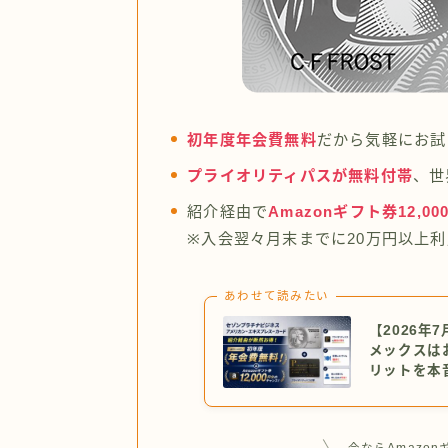
初年度年会費無料
だから気軽にお試
プライオリティパスが無料付帯
、世
紹介経由で
Amazonギフト券12,00
※入会翌々月末までに20万円以上
あわせて読みたい
【2026
メックスは
リットを本