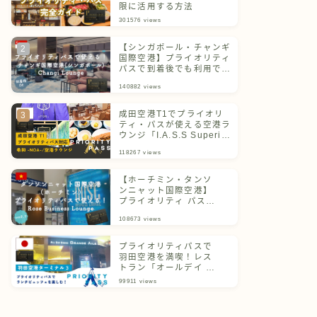
限に活用する方法
301576
views
【シンガポール・チャンギ
国際空港】プライオリティ
パスで到着後でも利用でき
るチャンギラウンジ
140882
views
成田空港T1でプライオリ
ティ・パスが使える空港ラ
ウンジ「I.A.S.S Superior
Lounge 希和 -NOA-」
118267
views
【ホーチミン・タンソ
ンニャット国際空港】
プライオリティ パスで
利用できるラウンジを
108673
views
ご紹介！
プライオリティパスで
羽田空港を満喫！レス
トラン「オールデイ ダ
イニング グランドエー
99911
views
ル」体験記＆ターミナ
ル別一覧