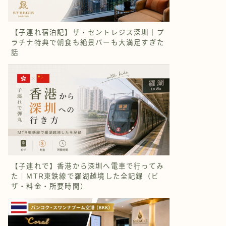
【子連れ宿泊記】ザ・セントレジス深圳｜プ
ラチナ特典で朝食も絶景バーも大満足すぎた
話
【子連れで】香港から深圳へ電車で行ってみ
た｜MTR東鉄線で羅湖越境した全記録（ビ
ザ・料金・所要時間）