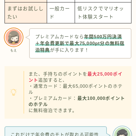
まずはお試しし
一般カー
低リスクでマリオッ
たい
ド
ト体験スタート
プレミアムカードなら
年間500万円決済
＋年会費更新で最大75,000pt分の無料宿
泊特典
が手に入ります！
もえ
また、手持ちのポイントを
最大25,000ポイ
ント
追加すると、
・通常カード：最大65,000ポイントのホテ
ル
・プレミアムカード：
最大100,000ポイント
のホテル
に無料宿泊できます。
これだけで年会費のモトが取れる可能性