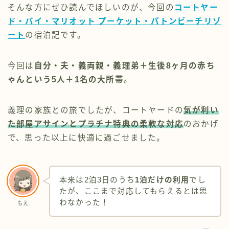
そんな方にぜひ読んでほしいのが、今回の
コートヤー
ド・バイ・マリオット プーケット・パトンビーチリゾ
ート
の宿泊記です。
今回は
自分・夫・義両親・義理弟＋生後8ヶ月の赤ち
ゃんという5人＋1名の大所帯
。
義理の家族との旅でしたが、コートヤードの
気が利い
た部屋アサイン
と
プラチナ特典の柔軟な対応
のおかげ
で、思った以上に快適に過ごせました。
本来は2泊3日のうち
1泊だけの利用
でし
たが、ここまで対応してもらえるとは思
わなかった！
もえ