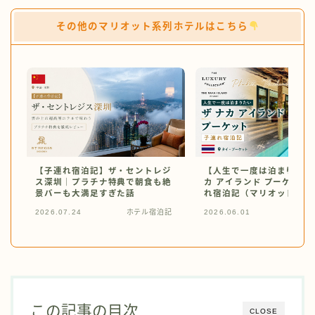
その他のマリオット系列ホテルはこちら
【子連れ宿泊記】ザ・セントレジ
【人生で一度は泊まりたい
ス深圳｜プラチナ特典で朝食も絶
カ アイランド プーケット
景バーも大満足すぎた話
れ宿泊記（マリオットプラ
典）
2026.07.24
ホテル宿泊記
2026.06.01
ホテ
この記事の目次
CLOSE