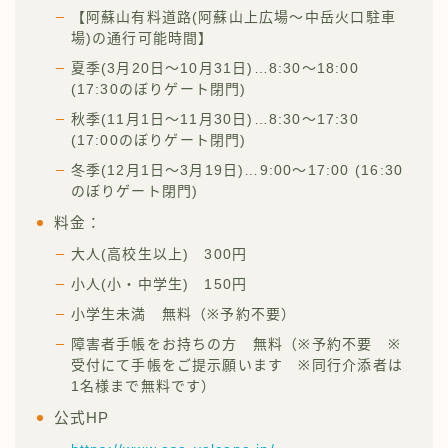
【阿蘇山有料道路(阿蘇山上広場～中岳火口駐車
場)の通行可能時間】
夏季(3月20日～10月31日)…8:30～18:00
(17:30のぼりゲート閉門)
秋季(11月1日～11月30日)…8:30～17:30
(17:00のぼりゲート閉門)
冬季(12月1日～3月19日)…9:00～17:00 (16:30
のぼりゲート閉門)
料金：
大人(高校生以上) 300円
小人(小・中学生) 150円
小学生未満 無料（※予約不要）
障害者手帳をお持ちの方 無料（※予約不要 ※
受付にて手帳をご提示願います ※同行介添者は
1名様まで無料です）
公式HP