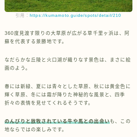
引用：
https://kumamoto.guide/spots/detail/210
360度見渡す限りの大草原が広がる草千里ヶ浜は、阿
蘇を代表する景勝地です。
なだらかな丘陵と火口湖が織りなす景色は、まさに絵
画のよう。
春には新緑、夏には青々とした草原、秋には黄金色に
輝く草原、冬には霜が降りた神秘的な風景と、四季
折々の表情を見せてくれるそうです。
のんびりと放牧されている牛や馬との出会い
も、この
地ならではの楽しみです。