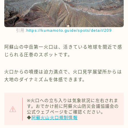
引用:
https://kumamoto.guide/spots/detail/209
阿蘇山の中岳第一火口は、活きている地球を間近で感
じられる圧巻のスポットです。
火口からの噴煙は迫力満点で、火口見学展望所からは
大地のダイナミズムを体感できます。
※火口への立ち入りは気象状況に左右されま
す。おでかけ前に阿蘇火山防災会議協議会の
公式ウェブページをご確認ください。
◆
阿蘇火山火口規制情報