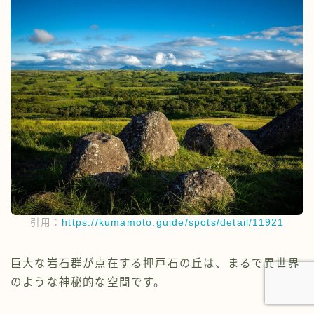
引用：
https://kumamoto.guide/spots/detail/11921
巨大な岩石群が点在する押戸石の丘は、まるで異世界
のような神秘的な空間です。