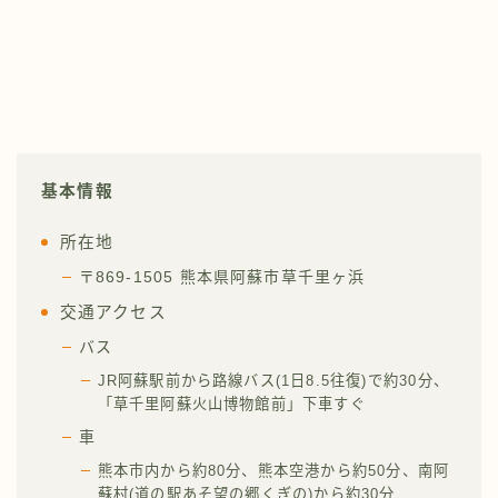
基本情報
所在地
〒869-1505 熊本県阿蘇市草千里ヶ浜
交通アクセス
バス
JR阿蘇駅前から路線バス(1日8.5往復)で約30分、
「草千里阿蘇火山博物館前」下車すぐ
車
熊本市内から約80分、熊本空港から約50分、南阿
蘇村(道の駅あそ望の郷くぎの)から約30分