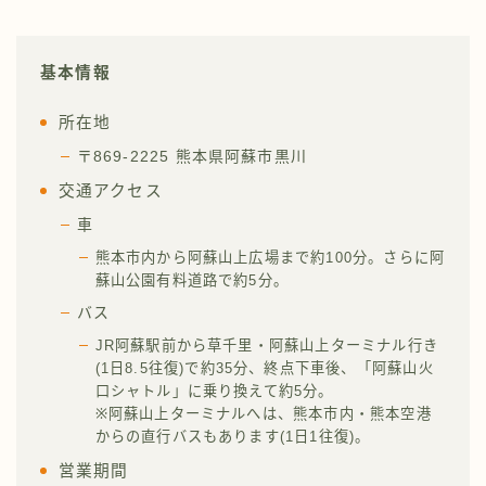
基本情報
所在地
〒869-2225 熊本県阿蘇市黒川
交通アクセス
車
熊本市内から阿蘇山上広場まで約100分。さらに阿
蘇山公園有料道路で約5分。
バス
JR阿蘇駅前から草千里・阿蘇山上ターミナル行き
(1日8.5往復)で約35分、終点下車後、「阿蘇山火
口シャトル」に乗り換えて約5分。
※阿蘇山上ターミナルへは、熊本市内・熊本空港
からの直行バスもあります(1日1往復)。
営業期間