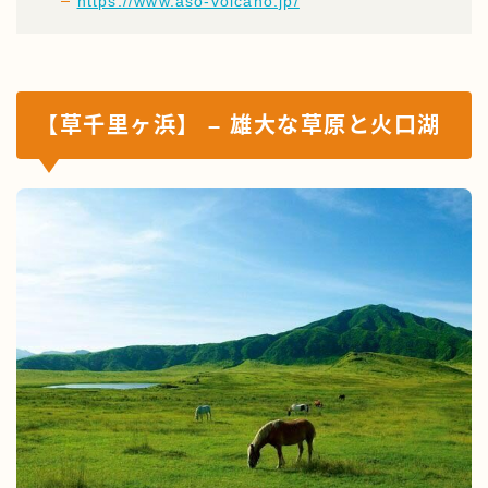
https://www.aso-volcano.jp/
【草千里ヶ浜】 – 雄大な草原と火口湖