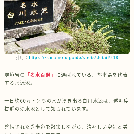
引用：
https://kumamoto.guide/spots/detail/219
環境省の
「名水百選」
に選ばれている、熊本県を代表
する水源池。
一日約60万トンもの水が湧き出る白川水源は、透明度
抜群の湧水池として知られています。
整備された遊歩道を散策しながら、清々しい空気と美