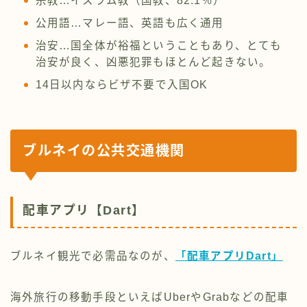
宗教…イスラム教（国教、82.1％）
公用語…マレー語、英語も広く通用
治安…国全体が裕福ということもあり、とても
治安が良く、凶悪犯罪もほとんど起きない。
14日以内ならビザ不要で入国OK
ブルネイ
の公共交通機関
配車アプリ【Dart】
ブルネイ観光で必需品なのが、
「配車アプリDart」
海外旅行の移動手段といえばUberやGrabなどの配車