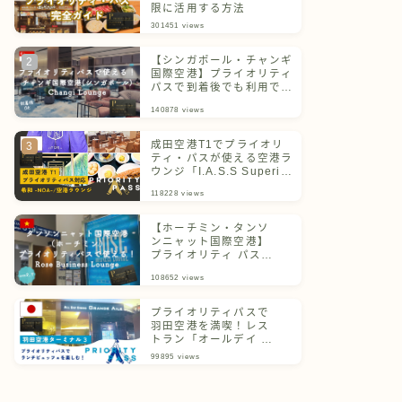
限に活用する方法
301451
views
【シンガポール・チャンギ
国際空港】プライオリティ
パスで到着後でも利用でき
るチャンギラウンジ
140878
views
成田空港T1でプライオリ
ティ・パスが使える空港ラ
ウンジ「I.A.S.S Superior
Lounge 希和 -NOA-」
118228
views
【ホーチミン・タンソ
ンニャット国際空港】
プライオリティ パスで
利用できるラウンジを
108652
views
ご紹介！
プライオリティパスで
羽田空港を満喫！レス
トラン「オールデイ ダ
イニング グランドエー
99895
views
ル」体験記＆ターミナ
ル別一覧