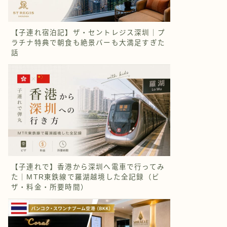
【子連れ宿泊記】ザ・セントレジス深圳｜プ
ラチナ特典で朝食も絶景バーも大満足すぎた
話
【子連れで】香港から深圳へ電車で行ってみ
た｜MTR東鉄線で羅湖越境した全記録（ビ
ザ・料金・所要時間）