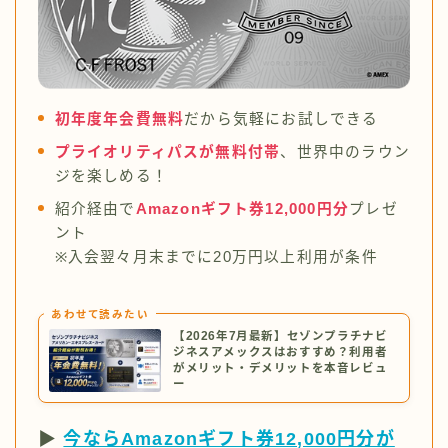
初年度年会費無料
だから気軽にお試しできる
プライオリティパスが無料付帯
、世界中のラウン
ジを楽しめる！
紹介経由で
Amazonギフト券12,000円分
プレゼ
ント
※入会翌々月末までに20万円以上利用が条件
あわせて読みたい
【2026年7月最新】セゾンプラチナビ
ジネスアメックスはおすすめ？利用者
がメリット・デメリットを本音レビュ
ー
▶
今ならAmazonギフト券12,000円分が