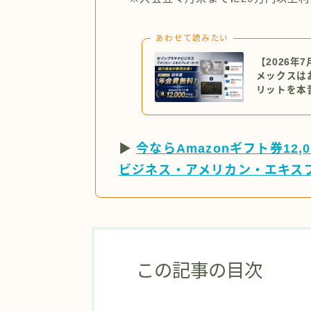
あわせて読みたい
【2026
メックスは
リットを本
▶
今ならAmazonギフト券12
ビジネス・アメリカン・エキス
この記事の目次