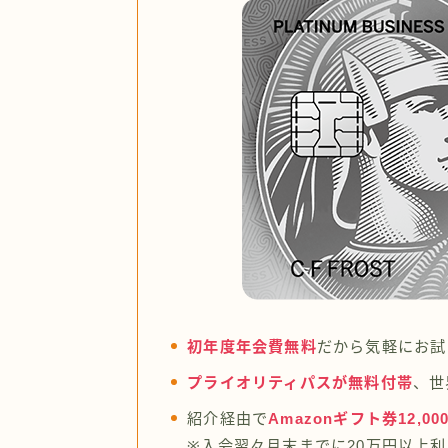
初年度年会費無料
だから気軽にお試
プライオリティパスが無料付帯
、世
紹介経由で
Amazonギフト券12,00
※入会翌々月末までに20万円以上