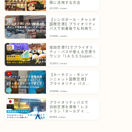
限に活用する方法
301555
views
【シンガポール・チャンギ
国際空港】プライオリティ
パスで到着後でも利用でき
るチャンギラウンジ
140881
views
成田空港T1でプライオリ
ティ・パスが使える空港ラ
ウンジ「I.A.S.S Superior
Lounge 希和 -NOA-」
118261
views
【ホーチミン・タンソ
ンニャット国際空港】
プライオリティ パスで
利用できるラウンジを
108668
views
ご紹介！
プライオリティパスで
羽田空港を満喫！レス
トラン「オールデイ ダ
イニング グランドエー
99908
views
ル」体験記＆ターミナ
ル別一覧