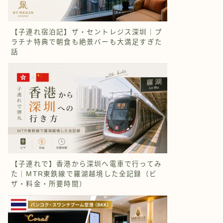
【子連れ宿泊記】ザ・セントレジス深圳｜プ
ラチナ特典で朝食も絶景バーも大満足すぎた
話
【子連れで】香港から深圳へ電車で行ってみ
た｜MTR東鉄線で羅湖越境した全記録（ビ
ザ・料金・所要時間）