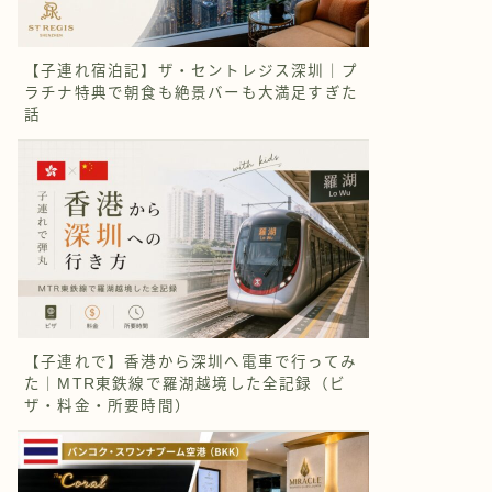
【子連れ宿泊記】ザ・セントレジス深圳｜プ
ラチナ特典で朝食も絶景バーも大満足すぎた
話
【子連れで】香港から深圳へ電車で行ってみ
た｜MTR東鉄線で羅湖越境した全記録（ビ
ザ・料金・所要時間）