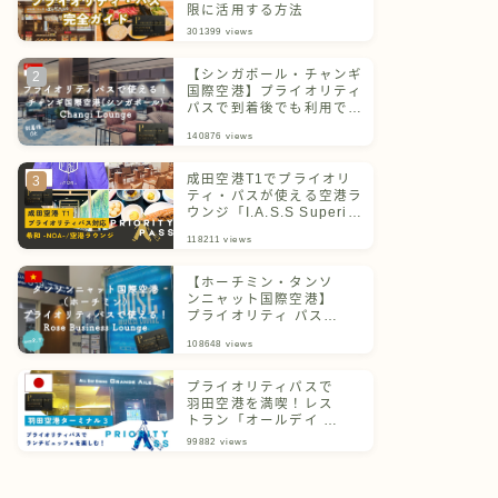
限に活用する方法
301399
views
【シンガポール・チャンギ
国際空港】プライオリティ
パスで到着後でも利用でき
るチャンギラウンジ
140876
views
成田空港T1でプライオリ
ティ・パスが使える空港ラ
ウンジ「I.A.S.S Superior
Lounge 希和 -NOA-」
118211
views
【ホーチミン・タンソ
ンニャット国際空港】
プライオリティ パスで
利用できるラウンジを
108648
views
ご紹介！
プライオリティパスで
羽田空港を満喫！レス
トラン「オールデイ ダ
イニング グランドエー
99882
views
ル」体験記＆ターミナ
ル別一覧