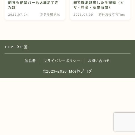
朝食も絶景バーも大満足すぎ
線で羅湖越境した全記録（ビ
た話
ザ・料金・所要時間）
2026.07.24
ホテル宿泊記
2026.07.09
旅行お役立ちTips
HOME
中国
運営者
プライバシーポリシー
お問い合わせ
2023–2026 Moe旅ブログ