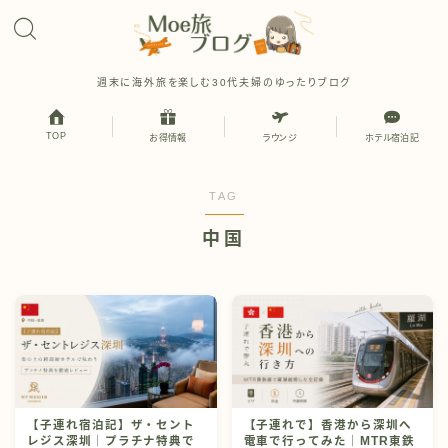
週末に海外旅を楽しむ30代夫婦のゆったりブログ
TOP
お得情報
ラウンジ
ホテル宿泊記
TAG
中国
【子連れ宿泊記】ザ・セント
【子連れで】香港から深圳へ
レジス深圳｜プラチナ特典で
電車で行ってみた｜MTR東鉄